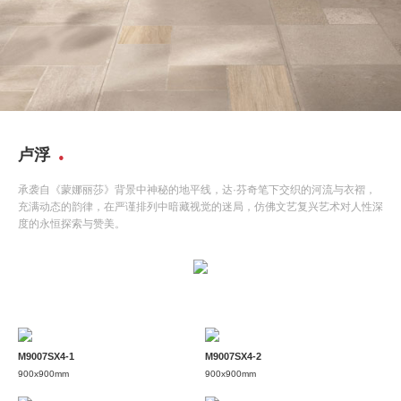
卢浮
承袭自《蒙娜丽莎》背景中神秘的地平线，达·芬奇笔下交织的河流与衣褶，
充满动态的韵律，在严谨排列中暗藏视觉的迷局，仿佛文艺复兴艺术对人性深
度的永恒探索与赞美。
M9007SX4-1
M9007SX4-2
900x900mm
900x900mm