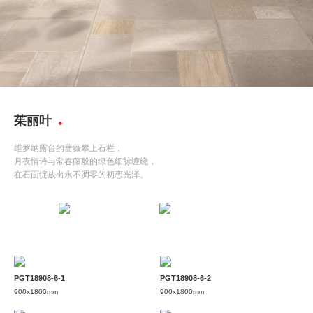
茱丽叶
维罗纳露台的蔷薇攀上石栏，
月夜情诗与常春藤般的绿色细脉缠绕，
在石面绽放出永不凋零的初恋光泽。
PGT18908-6-1
PGT18908-6-2
900x1800mm
900x1800mm