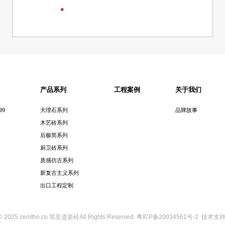
旧杉木
产品系列
工程案例
关于我们
99
大理石系列
品牌故事
木艺砖系列
后极简系列
厨卫砖系列
质感仿古系列
新复古主义系列
出口工程定制
 ©
2025
zenitho.cn
简至道瓷砖
All Rights Reserved.
粤ICP备20034561号-2
技术支