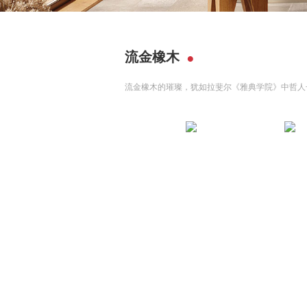
流金橡木
流金橡木的璀璨，犹如拉斐尔《雅典学院》中哲人