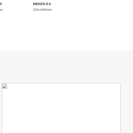
5
M8202S-8-6
mm
225x1800mm