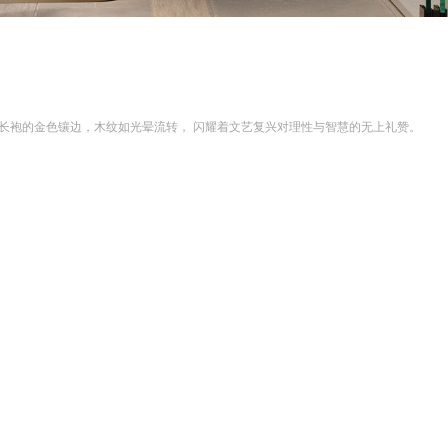
长袍的金色镶边，木纹如光晕流转， 闪耀着文艺复兴对理性与智慧的无上礼赞。