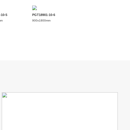
-10-5
PGT18901-10-6
mm
900x1800mm