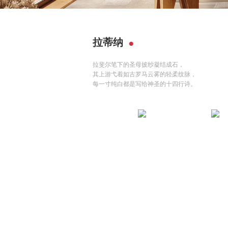
拉蒂纳
拉斐尔笔下的圣母披纱凝结成石，
其上游弋着如古罗马云雾的轻柔纹脉，
每一寸纯白都是写给神圣的十四行诗。