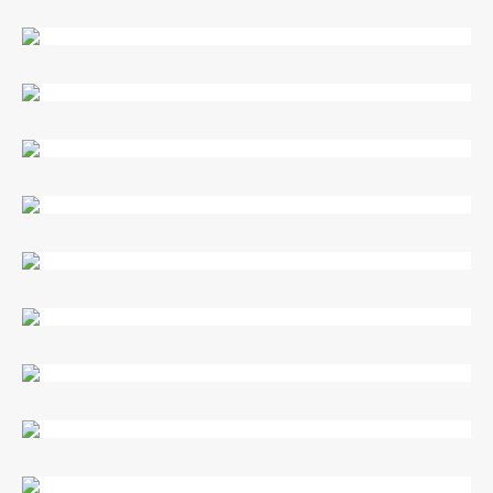
马切利特棕核桃
流金橡木
伯利兹胡桃
爵士
卢浮
温莎堡
朗姆
阿尔维奥
帕特农