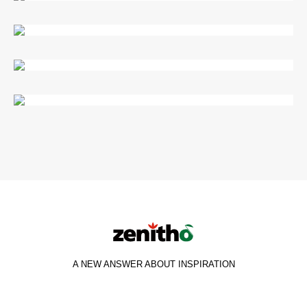
莫里斯
旧杉木
白橡木